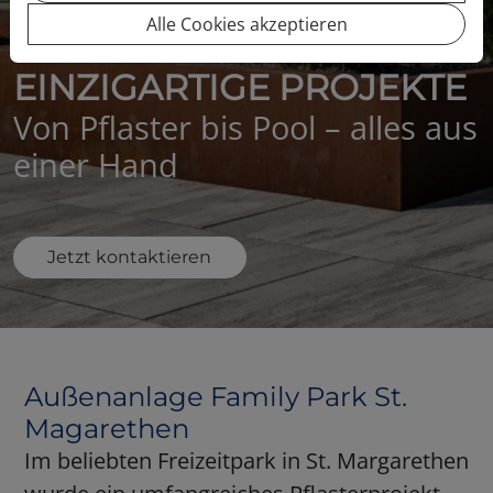
Alle Cookies akzeptieren
EINZIGARTIGE PROJEKTE
Von Pflaster bis Pool – alles aus
einer Hand
Jetzt kontaktieren
Außenanlage Family Park St.
Magarethen
Im beliebten Freizeitpark in St. Margarethen