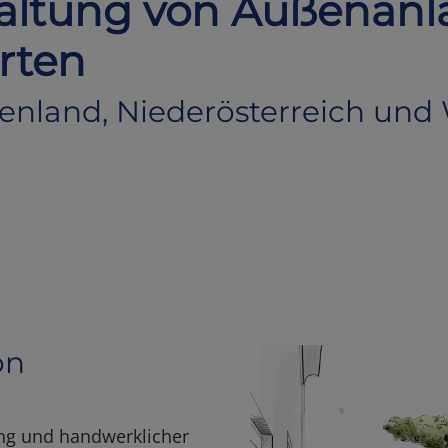
altung von Außenanl
rten
rgenland, Niederösterreich und
on
nung und handwerklicher