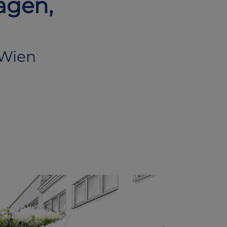
agen,
 Wien